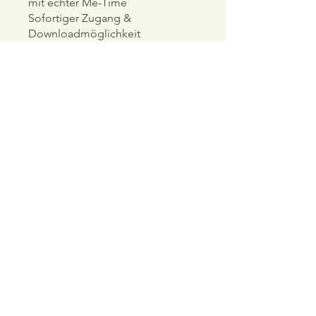
mit echter Me-Time
Sofortiger Zugang &
Downloadmöglichkeit
Und danach?
Wenn Du spürst: „Ich will das
nicht mehr verlieren, ich will
weitergehen“,
dann lade ich Dich ein in "Zurück
zu Dir"
meinen tiefgehenden Begleitkurs
für Frauen,
die nicht mehr nur funktionieren,
sondern leben wollen.
Wirklich. Von innen heraus.
Jetzt starten, ohne Druck, aber
mit Dir.
„Wenn stark sein nicht mehr
reicht?“ ist kein Ratgeber.
Es ist ein Raum. Für Dich.